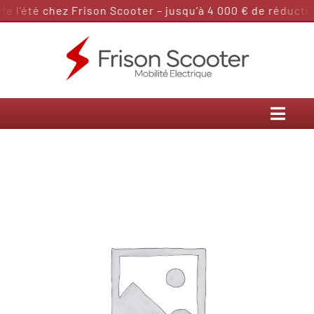
Passer
 l’été chez Frison Scooter – jusqu’à 4 000 € de réduction
au
contenu