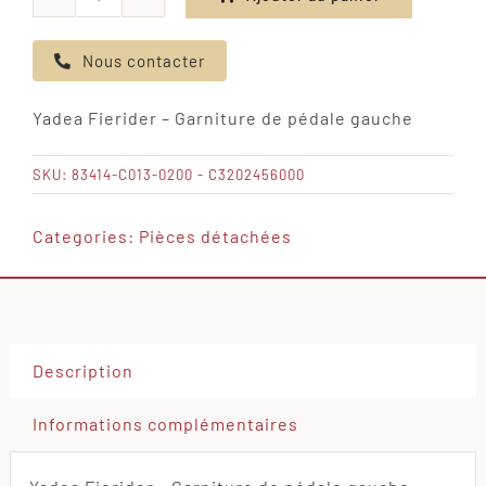
quantité
de
Nous contacter
Yadea
Fierider
Yadea Fierider – Garniture de pédale gauche
-
Garniture
SKU:
83414-C013-0200 - C3202456000
de
pédale
Categories:
Pièces détachées
gauche
Description
Informations complémentaires