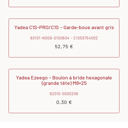
Yadea C1S-PRO/C1S – Garde-boue avant gris
60101-N0G6-0100604 - C1059754002
52,75
€
Yadea Ezeego – Boulon à bride hexagonale
(grande tête) M6×25
92015-0000208
0,30
€