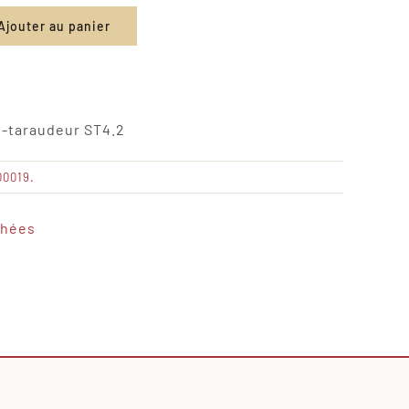
Ajouter au panier
to-taraudeur ST4.2
00019.
chées