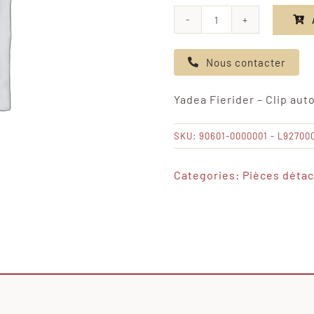
quantité
de
Nous contacter
Yadea
Fierider
Yadea Fierider – Clip au
-
Clip
SKU:
90601-0000001 - L92700
auto-
taraudeur
Categories:
Pièces déta
ST4.2