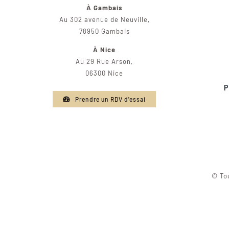
À Gambais
Au 302 avenue de Neuville,
78950 Gambais
À Nice
Au 29 Rue Arson,
06300 Nice
P
Prendre un RDV d'essai
© Tou