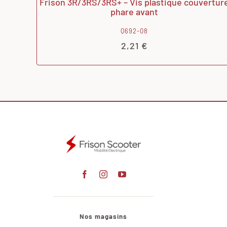
Frison 3R/3RS/3RS+ – Vis plastique couvertur
phare avant
Q692-08
2,21
€
Nos magasins