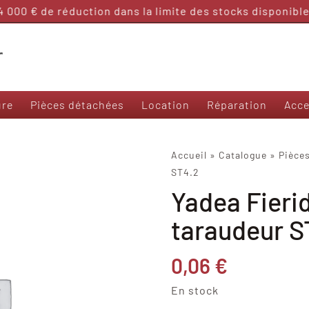
 000 € de réduction dans la limite des stocks disponibles
ure
Pièces détachées
Location
Réparation
Acce
Nos modèles 50 et sans permis
Accueil
»
Catalogue
»
Pièce
ST4.2
Frison T3000
Yadea Fierid
Frison 3R
Frison Cargo
taraudeur S
Felo M1
Yadea Ezeego
0,06
€
Yadea S-Like
Yadea C-Umi
En stock