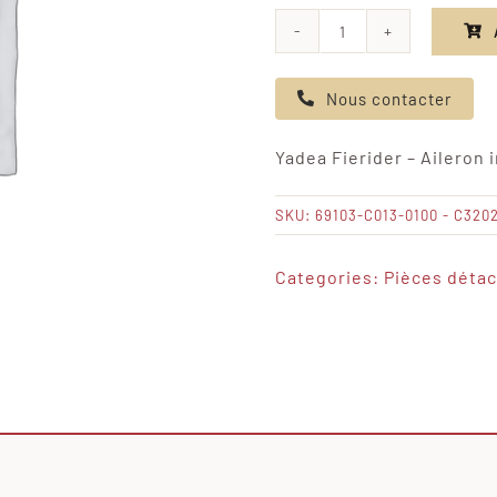
quantité
de
Nous contacter
Yadea
Fierider
Yadea Fierider – Aileron i
-
Aileron
SKU:
69103-C013-0100 - C320
intérieur
arrière
Categories:
Pièces déta