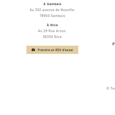
À Gambais
Au 302 avenue de Neuville,
78950 Gambais
À Nice
Au 29 Rue Arson,
06300 Nice
P
Prendre un RDV d'essai
© Tou