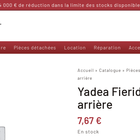
000 € de réduction dans la limite des stocks disponibles
ure
Pièces détachées
Location
Réparation
Acce
Nos modèles 50 et sans permis
Accueil
»
Catalogue
»
Pièce
arrière
Frison T3000
Yadea Fierid
Frison 3R
Frison Cargo
arrière
Felo M1
Yadea Ezeego
7,67
€
Yadea S-Like
Yadea C-Umi
En stock