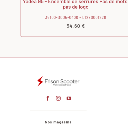
Yadea G5 – Ensemble de serrures Pas de mots
pas de logo
35100-D0G5-0400 - L1290001228
54,60
€
Nos magasins