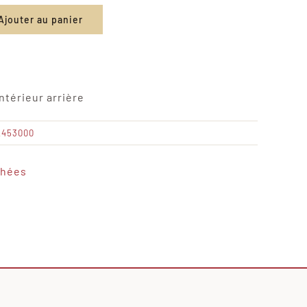
Ajouter au panier
ntérieur arrière
2453000
chées