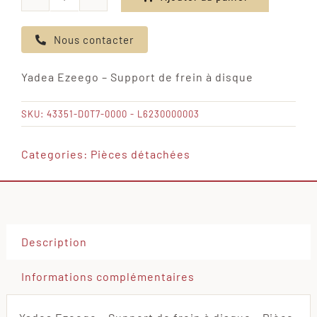
quantité
de
Nous contacter
Yadea
Ezeego
Yadea Ezeego – Support de frein à disque
-
Support
SKU:
43351-D0T7-0000 - L6230000003
de
frein
Categories:
Pièces détachées
à
disque
Description
Informations complémentaires