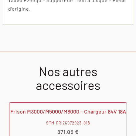
Yadea Ezeego – Support de frein à disque – Pièce
d’origine.
Nos autres
accessoires
Frison M3000/M5000/M8000 – Chargeur 84V 18A
STM-FRI26072023-018
871,06
€