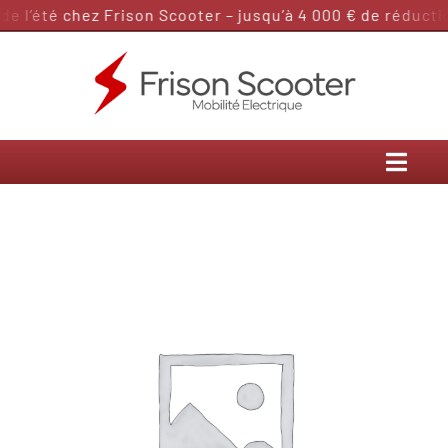
Passer
 l’été chez Frison Scooter – jusqu’à 4 000 € de réduction
au
contenu