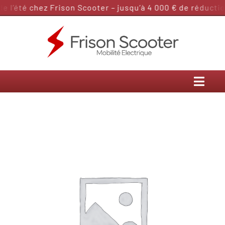
Passer
 l’été chez Frison Scooter – jusqu’à 4 000 € de réduction
au
contenu