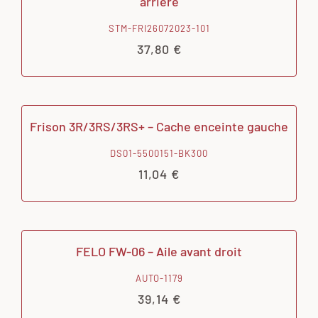
arrière
STM-FRI26072023-101
37,80
€
Frison 3R/3RS/3RS+ – Cache enceinte gauche
DS01-5500151-BK300
11,04
€
FELO FW-06 – Aile avant droit
AUTO-1179
39,14
€