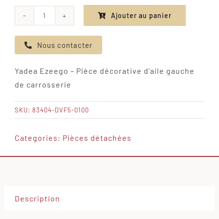
Ajouter au panier
quantité
de
Nous contacter
Yadea
Ezeego
Yadea Ezeego – Pièce décorative d’aile gauche
-
de carrosserie
Pièce
décorative
SKU:
83404-DVF5-0100
d'aile
gauche
Categories:
Pièces détachées
de
carrosserie
Description