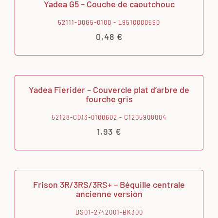
Yadea G5 – Couche de caoutchouc
52111-D0G5-0100 - L9510000590
0,48
€
Yadea Fierider – Couvercle plat d’arbre de
fourche gris
52128-C013-0100602 - C1205908004
1,93
€
Frison 3R/3RS/3RS+ – Béquille centrale
ancienne version
DS01-2742001-BK300