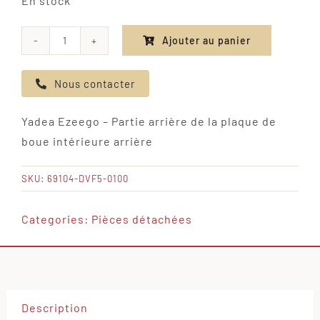
En stock
Ajouter au panier
quantité
de
Nous contacter
Yadea
Ezeego
Yadea Ezeego – Partie arrière de la plaque de
-
boue intérieure arrière
Partie
arrière
SKU:
69104-DVF5-0100
de
la
Categories:
Pièces détachées
plaque
de
boue
intérieure
Description
arrière