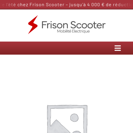
Passer
 l’été chez Frison Scooter – jusqu’à 4 000 € de réduction
au
contenu