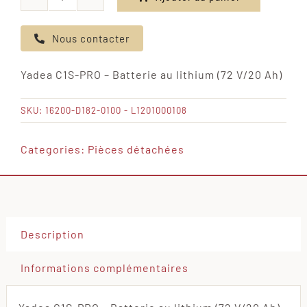
quantité
de
Nous contacter
Yadea
C1S-
Yadea C1S-PRO – Batterie au lithium (72 V/20 Ah)
PRO
-
SKU:
16200-D182-0100 - L1201000108
Batterie
au
Categories:
Pièces détachées
lithium
(72
V/20
Ah)
Description
Informations complémentaires