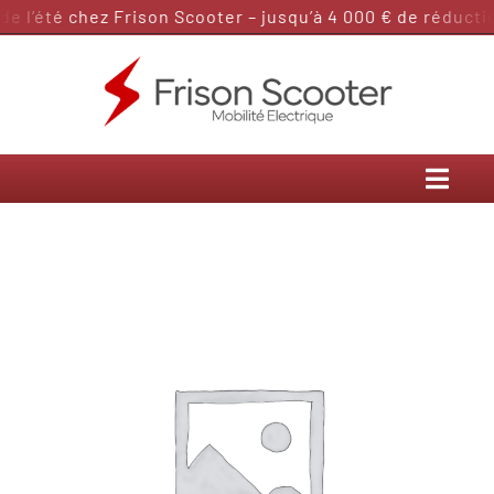
Passer
 l’été chez Frison Scooter – jusqu’à 4 000 € de réduction
au
contenu