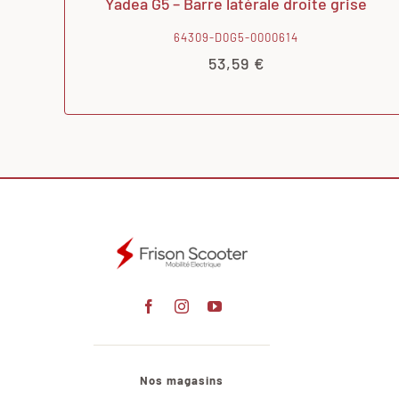
Yadea G5 – Barre latérale droite grise
64309-D0G5-0000614
53,59
€
Nos magasins