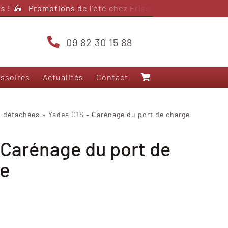
 !
🛵 Promotions de l’été chez Frison Scooter – jusqu’à 4
09 82 30 15 88
ssoires
Actualités
Contact
Nos modèles 125
s détachées
»
Yadea C1S – Carénage du port de charge
Frison T5000
 Carénage du port de
Frison 3RS+
Frison T10
ge
Frison Pro Cargo
Felo FW-06
Yadea Fierider
Yadea Voltguard
Sarkcyber HC200