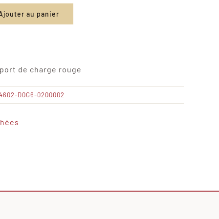
Ajouter au panier
 port de charge rouge
64602-D0G6-0200002
chées