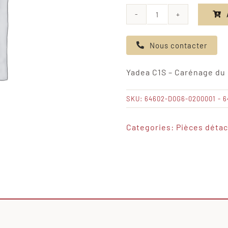
quantité
de
Nous contacter
Yadea
C1S
Yadea C1S – Carénage du
-
Carénage
SKU:
64602-D0G6-0200001 - 
du
port
Categories:
Pièces déta
de
charge
rouge