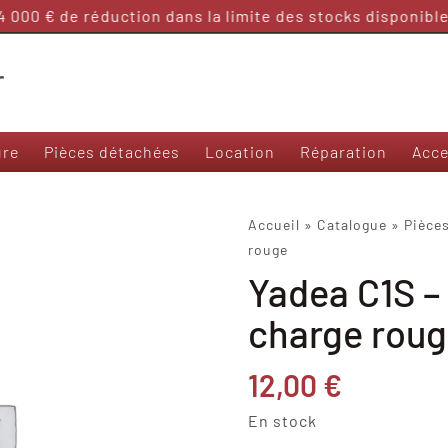
000 € de réduction dans la limite des stocks disponibles
ure
Pièces détachées
Location
Réparation
Acce
Nos modèles 50 et sans permis
Accueil
»
Catalogue
»
Pièce
rouge
Frison T3000
Yadea C1S –
Frison 3R
Frison Cargo
charge rou
Felo M1
Yadea Ezeego
12,00
€
Yadea S-Like
Yadea C-Umi
En stock