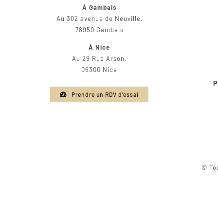
À Gambais
Au 302 avenue de Neuville,
78950 Gambais
À Nice
Au 29 Rue Arson,
06300 Nice
P
Prendre un RDV d'essai
© Tou