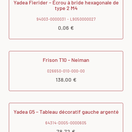
Yadea Fierider – Écrou à bride hexagonale de
type 2 M4
94003-0000031 - L9050000027
0,06
€
Frison T10 – Neiman
026650-010-000-00
138,00
€
Yadea G5 – Tableau décoratif gauche argenté
64314-D0G5-0000605
78,72
€