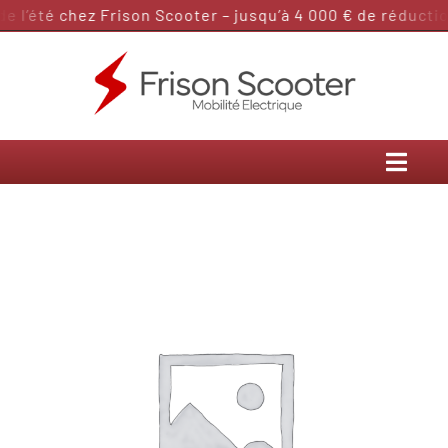
Passer
 l’été chez Frison Scooter – jusqu’à 4 000 € de réduction
au
contenu