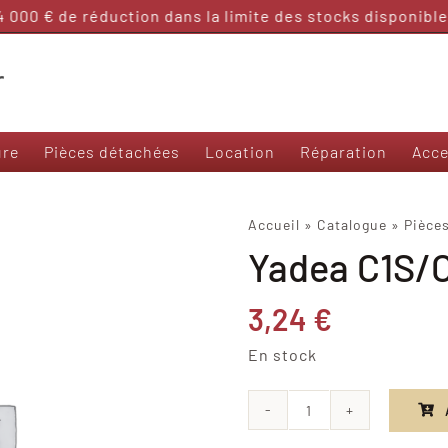
000 € de réduction dans la limite des stocks disponibles
ure
Pièces détachées
Location
Réparation
Acce
Nos modèles 50 et sans permis
Accueil
»
Catalogue
»
Pièce
Yadea C1S/
Frison T3000
Frison 3R
Frison Cargo
3,24
€
Felo M1
En stock
Yadea Ezeego
Yadea S-Like
Yadea C-Umi
quantité