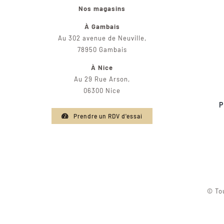
Nos magasins
À Gambais
Au 302 avenue de Neuville,
78950 Gambais
À Nice
Au 29 Rue Arson,
06300 Nice
P
Prendre un RDV d'essai
© Tou