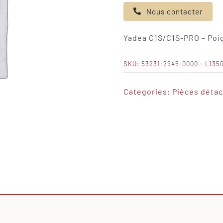
de
Nous contacter
Yadea
C1S/C1S-
Yadea C1S/C1S-PRO – Poi
PRO
-
SKU:
53231-2945-0000 - L135
Poignée
Categories:
Pièces déta