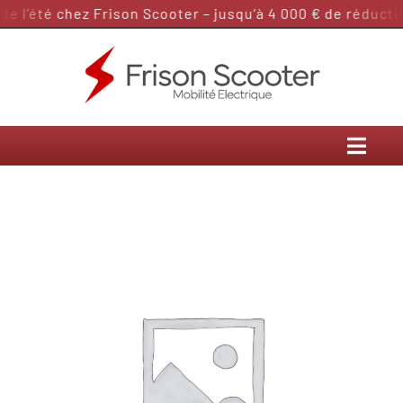
Passer
 l’été chez Frison Scooter – jusqu’à 4 000 € de réduction
au
contenu