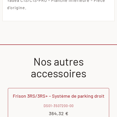
Yadea C1S/C1S-PRO – Planche inférieure – Pièce
d’origine.
Nos autres
accessoires
Frison 3RS/3RS+ – Système de parking droit
DS01-3507200-00
364,32
€