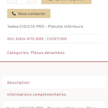
quantité
de
Nous contacter
Yadea
C1S/C1S-
Yadea C1S/C1S-PRO – Planche inférieure
PRO
-
SKU:
64604-N715-0000 - C2016711000
Planche
inférieure
Categories:
Pièces détachées
Description
Informations complémentaires