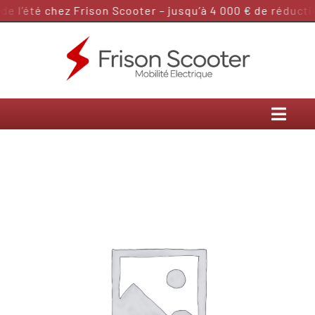
Passer
 l’été chez Frison Scooter – jusqu’à 4 000 € de réductio
au
contenu