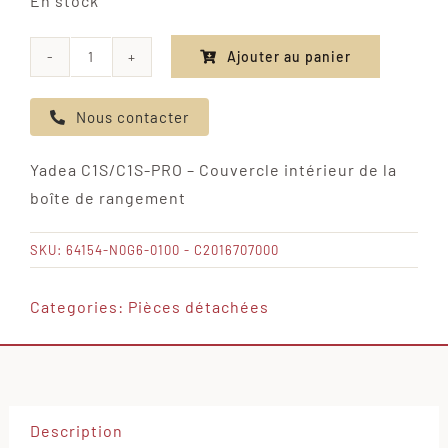
En stock
Ajouter au panier
quantité
de
Nous contacter
Yadea
C1S/C1S-
Yadea C1S/C1S-PRO – Couvercle intérieur de la
PRO
boîte de rangement
-
Couvercle
SKU:
64154-N0G6-0100 - C2016707000
intérieur
de
Categories:
Pièces détachées
la
boîte
de
rangement
Description