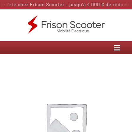
Passer
 l’été chez Frison Scooter – jusqu’à 4 000 € de réduction
au
contenu