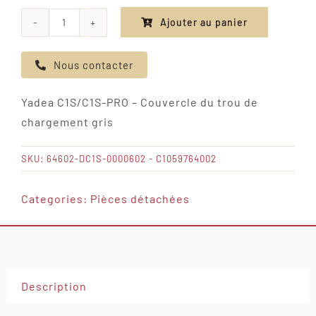
Ajouter au panier
quantité
de
Nous contacter
Yadea
C1S/C1S-
Yadea C1S/C1S-PRO – Couvercle du trou de
PRO
chargement gris
-
Couvercle
SKU:
64602-DC1S-0000602 - C1059764002
du
trou
Categories:
Pièces détachées
de
chargement
gris
Description