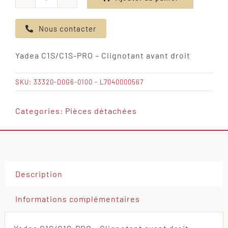
quantité
de
Nous contacter
Yadea
C1S/C1S-
Yadea C1S/C1S-PRO – Clignotant avant droit
PRO
-
SKU:
33320-D0G6-0100 - L7040000567
Clignotant
avant
Categories:
Pièces détachées
droit
Description
Informations complémentaires