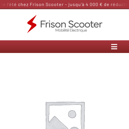
Passer
 l’été chez Frison Scooter – jusqu’à 4 000 € de réductio
au
contenu