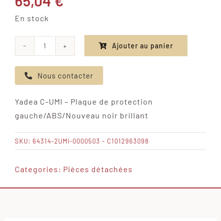
65,04
€
En stock
Ajouter au panier
quantité
de
Nous contacter
Yadea
C-
Yadea C-UMI – Plaque de protection
UMI
gauche/ABS/Nouveau noir brillant
-
Plaque
SKU:
64314-2UMI-0000503 - C1012963098
de
protection
Categories:
Pièces détachées
gauche/ABS/Nouveau
noir
brillant