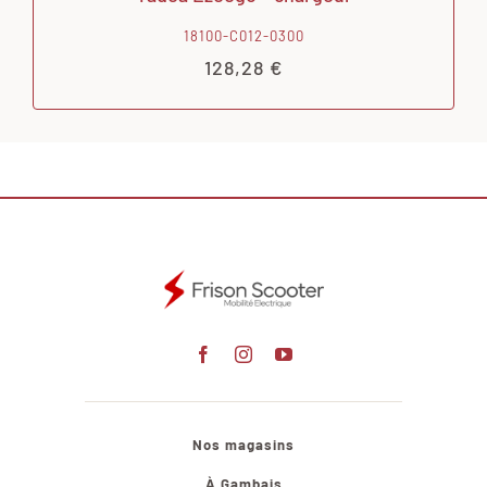
18100-C012-0300
128,28
€
Nos magasins
À Gambais