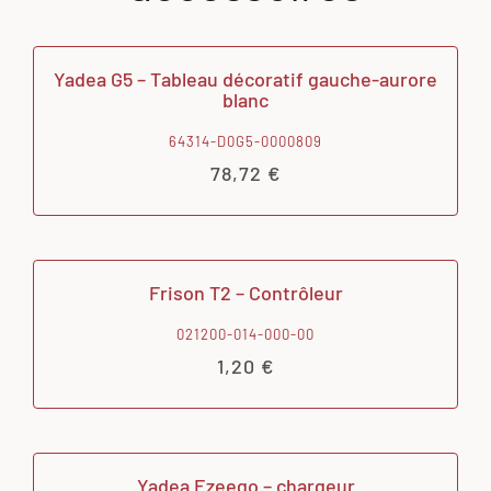
Yadea G5 – Tableau décoratif gauche-aurore
blanc
64314-D0G5-0000809
78,72
€
Frison T2 – Contrôleur
021200-014-000-00
1,20
€
Yadea Ezeego – chargeur