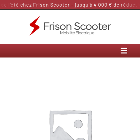
Passer
e l’été chez Frison Scooter – jusqu’à 4 000 € de réductio
au
contenu