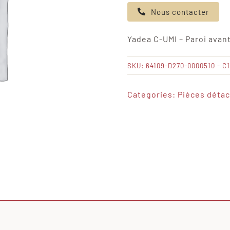
de
Nous contacter
Yadea
C-
Yadea C-UMI – Paroi avan
UMI
-
SKU:
64109-D270-0000510 - C
Paroi
avant/ABS
Categories:
Pièces déta