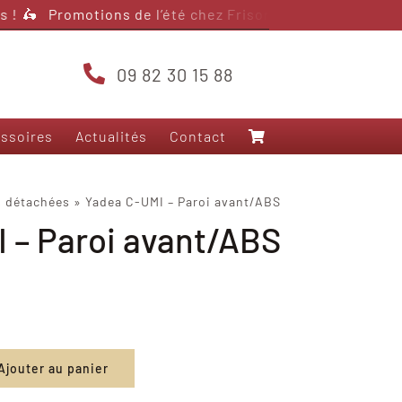
 !
🛵 Promotions de l’été chez Frison Scooter – jusqu’à 4
09 82 30 15 88
ssoires
Actualités
Contact
Nos modèles 125
s détachées
»
Yadea C-UMI – Paroi avant/ABS
 – Paroi avant/ABS
Frison T5000
Frison 3RS+
Frison T10
Frison Pro Cargo
Felo FW-06
Yadea Fierider
Ajouter au panier
Yadea Voltguard
Sarkcyber HC200