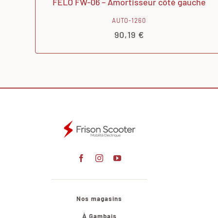
FELO FW-06 – Amortisseur côté gauche
AUTO-1260
90,19
€
Nos magasins
À Gambais