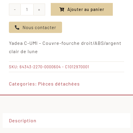
Ajouter au panier
quantité
de
Nous contacter
Yadea
C-
Yadea C-UMI – Couvre-fourche droit/ABS/argent
UMI
clair de lune
-
Couvre-
SKU:
64343-2270-0000604 - C1012970001
fourche
droit/ABS/argent
Categories:
Pièces détachées
clair
de
lune
Description