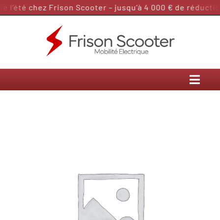
Passer
 l’été chez Frison Scooter – jusqu’à 4 000 € de réduction
au
contenu