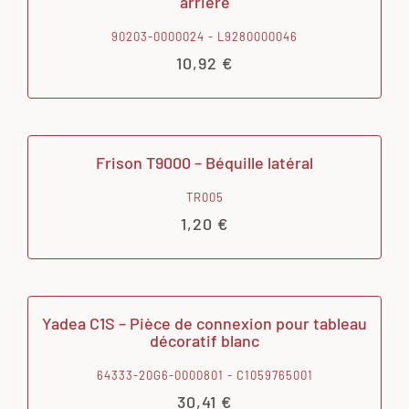
arrière
90203-0000024 - L9280000046
10,92
€
Frison T9000 – Béquille latéral
TR005
1,20
€
Yadea C1S – Pièce de connexion pour tableau
décoratif blanc
64333-20G6-0000801 - C1059765001
30,41
€