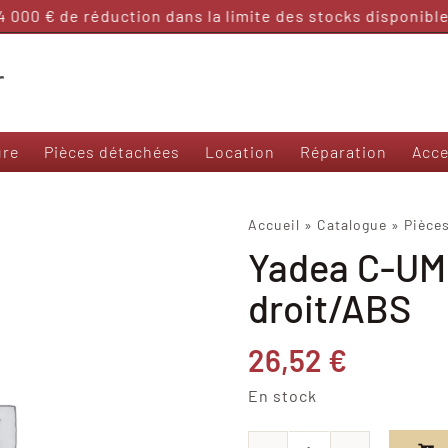
000 € de réduction dans la limite des stocks disponibles
ure
Pièces détachées
Location
Réparation
Acce
Nos modèles 50 et sans permis
Accueil
»
Catalogue
»
Pièce
Yadea C-UMI
Frison T3000
Frison 3R
droit/ABS
Frison Cargo
Felo M1
26,52
€
Yadea Ezeego
Yadea S-Like
En stock
Yadea C-Umi