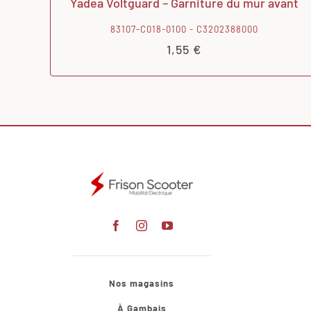
Yadea Voltguard – Garniture du mur avant
83107-C018-0100 - C3202388000
1,55
€
Nos magasins
À Gambais