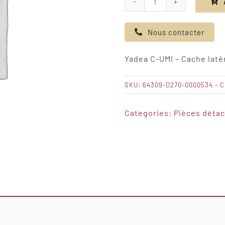
quantité
de
Nous contacter
Yadea
C-
Yadea C-UMI – Cache laté
UMI
-
SKU:
64309-D270-0000534 - C
Cache
latéral
Categories:
Pièces déta
droit/ABS