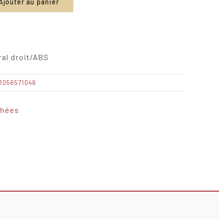
Ajouter au panier
ral droit/ABS
1056571046
chées