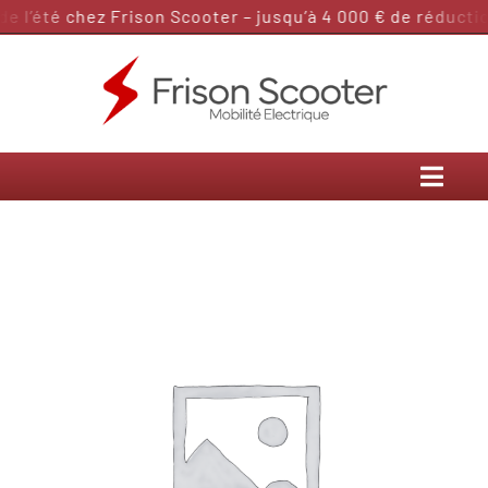
Passer
 l’été chez Frison Scooter – jusqu’à 4 000 € de réduction
au
contenu