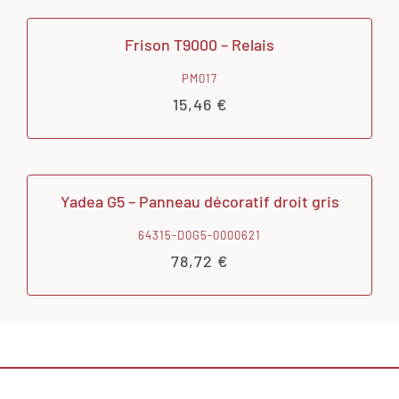
Frison T9000 – Relais
PM017
15,46
€
Yadea G5 – Panneau décoratif droit gris
64315-D0G5-0000621
78,72
€