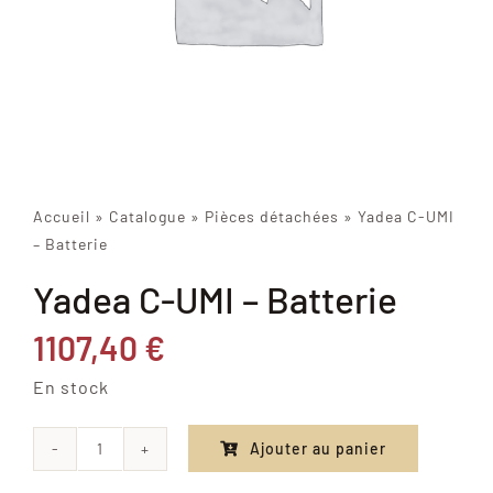
Accueil
»
Catalogue
»
Pièces détachées
»
Yadea C-UMI
– Batterie
Yadea C-UMI – Batterie
1107,40
€
En stock
Ajouter au panier
quantité
de