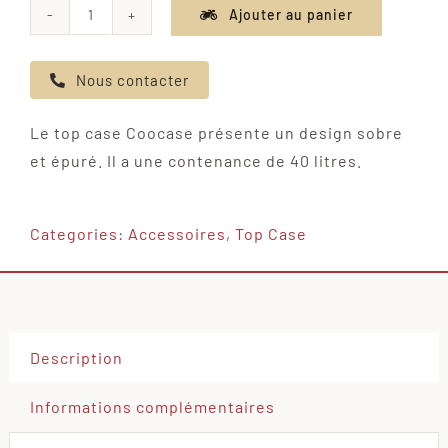
Ajouter au panier
quantité
de
Nous contacter
Top
case
Le top case Coocase présente un design sobre
Coocase
et épuré. Il a une contenance de 40 litres.
40L
Categories:
Accessoires
,
Top Case
Description
Informations complémentaires