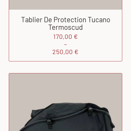
Tablier De Protection Tucano
Termoscud
Plage
170,00
€
de
–
prix :
250,00
€
170,00 €
à
250,00 €