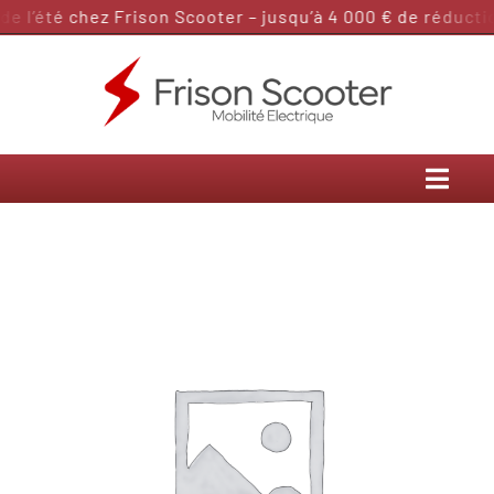
Passer
 l’été chez Frison Scooter – jusqu’à 4 000 € de réduction
au
contenu