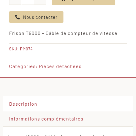
quantité
de
Nous contacter
Frison
T9000
Frison T9000 – Câble de compteur de vitesse
-
Câble
SKU:
PM074
de
compteur
Categories:
Pièces détachées
de
vitesse
Description
Informations complémentaires