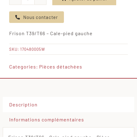
quantité
de
Nous contacter
Frison
T39/T66
Frison T39/T66 – Cale-pied gauche
-
Cale-
SKU:
170480005W
pied
gauche
Categories:
Pièces détachées
Description
Informations complémentaires