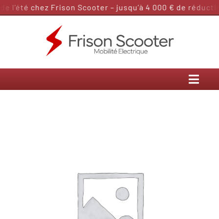
Passer
 l’été chez Frison Scooter – jusqu’à 4 000 € de réductio
au
contenu