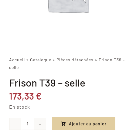
Accueil
»
Catalogue
»
Pièces détachées
»
Frison T39 –
selle
Frison T39 – selle
173,33
€
En stock
Ajouter au panier
quantité
de