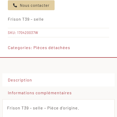
Nous contacter
Frison
T39
Frison T39 – selle
-
selle
SKU:
170420037W
Categories:
Pièces détachées
Description
Informations complémentaires
Frison T39 – selle – Pièce d’origine.