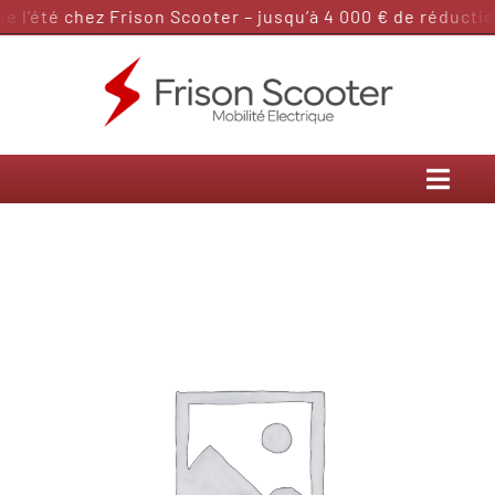
Passer
 l’été chez Frison Scooter – jusqu’à 4 000 € de réduction
au
contenu