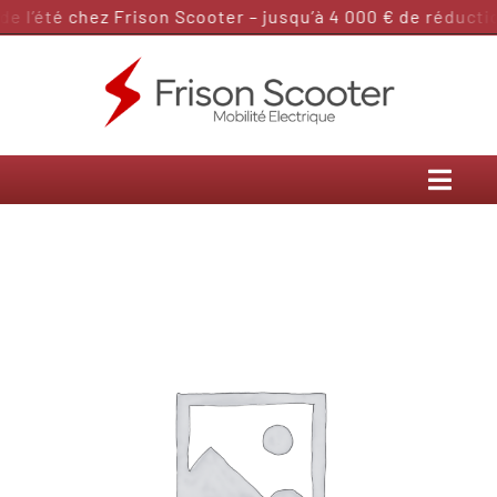
Passer
 l’été chez Frison Scooter – jusqu’à 4 000 € de réduction
au
contenu