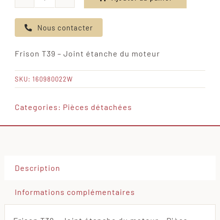
quantité
de
Nous contacter
Frison
T39
Frison T39 – Joint étanche du moteur
-
Joint
SKU:
160980022W
étanche
du
Categories:
Pièces détachées
moteur
Description
Informations complémentaires