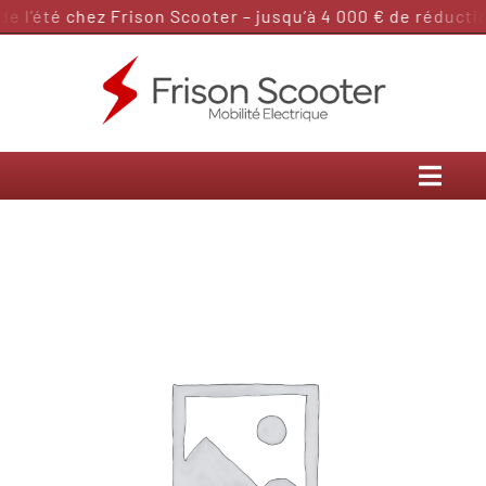
Passer
 l’été chez Frison Scooter – jusqu’à 4 000 € de réduction
au
contenu