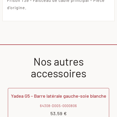
Frison T39 – Faisceau de câble principal – Pièce
d’origine.
Nos autres
accessoires
Yadea G5 – Barre latérale gauche-soie blanche
64308-D0G5-0000806
53,59
€