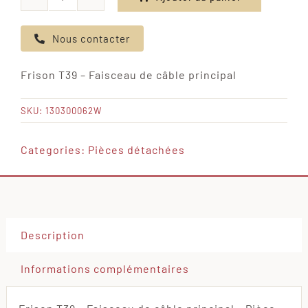
quantité
de
Nous contacter
Frison
T39
Frison T39 – Faisceau de câble principal
-
Faisceau
SKU:
130300062W
de
câble
Categories:
Pièces détachées
principal
Description
Informations complémentaires