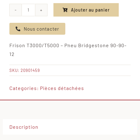
Ajouter au panier
quantité
de
Nous contacter
Frison
T3000/T5000
Frison T3000/T5000 – Pneu Bridgestone 90-90-
-
12
Pneu
Bridgestone
SKU:
20901459
90-
90-
Categories:
Pièces détachées
12
Description