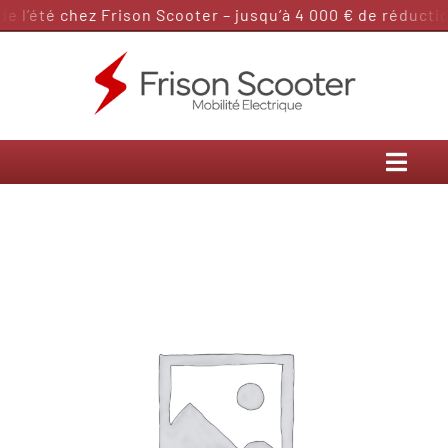
Passer
 l’été chez Frison Scooter – jusqu’à 4 000 € de réduction
au
contenu