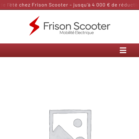
Passer
 l’été chez Frison Scooter – jusqu’à 4 000 € de réduction
au
contenu