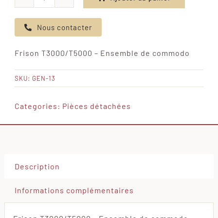
quantité
de
Nous contacter
Frison
T3000/T5000
Frison T3000/T5000 – Ensemble de commodo
-
Ensemble
SKU:
GEN-13
de
commodo
Categories:
Pièces détachées
Description
Informations complémentaires