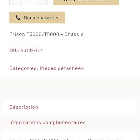
quantité
de
Nous contacter
Frison
T3000/T5000
Frison T3000/T5000 – Châssis
-
Châssis
SKU:
AUTO2-127
Categories:
Pièces détachées
Description
Informations complémentaires