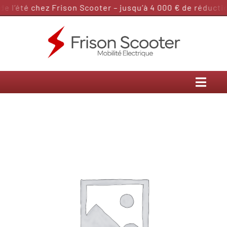
Passer
 l’été chez Frison Scooter – jusqu’à 4 000 € de réduction
au
contenu