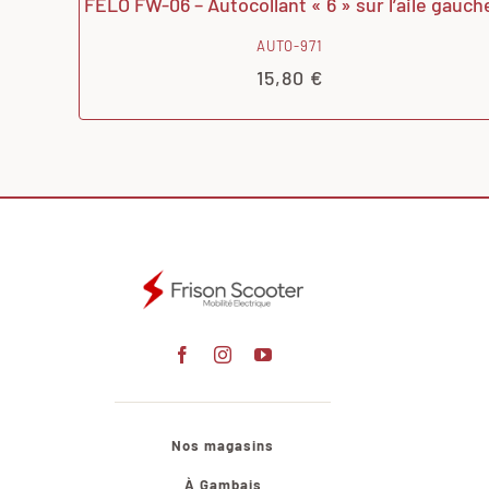
FELO FW-06 – Autocollant « 6 » sur l’aile gauch
AUTO-971
15,80
€
Nos magasins
À Gambais