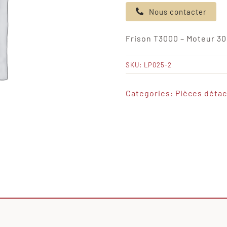
de
Nous contacter
Frison
T3000
Frison T3000 – Moteur 3
-
Moteur
SKU:
LP025-2
3000W
Categories:
Pièces déta