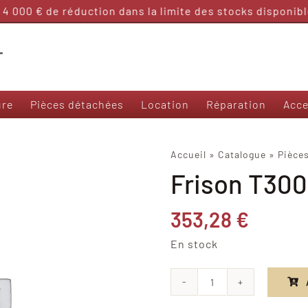
4 000 € de réduction dans la limite des stocks disponible
ure
Pièces détachées
Location
Réparation
Acce
Nos modèles 50 et sans permis
Accueil
»
Catalogue
»
Pièce
Frison T30
Frison T3000
Frison 3R
Frison Cargo
353,28
€
Felo M1
En stock
Yadea Ezeego
Yadea S-Like
Yadea C-Umi
quantité