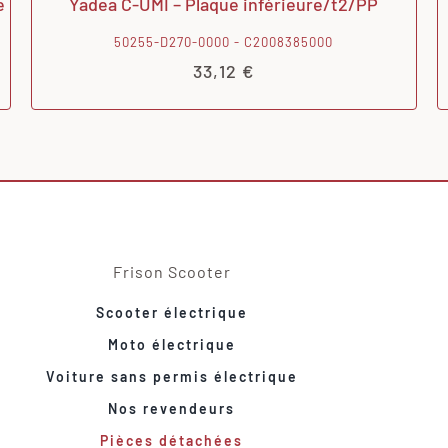
e
Yadea C-UMI – Plaque inférieure/t2/PP
50255-D270-0000 - C2008385000
33,12
€
Frison Scooter
Scooter électrique
Moto électrique
Voiture sans permis électrique
Nos revendeurs
Pièces détachées