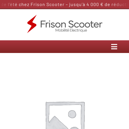
Passer
 l’été chez Frison Scooter – jusqu’à 4 000 € de réductio
au
contenu