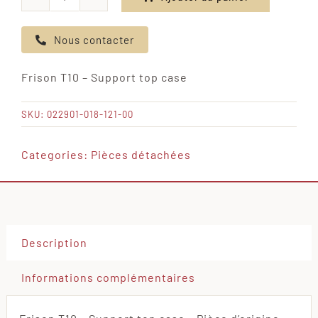
quantité
de
Nous contacter
Frison
T10
Frison T10 – Support top case
-
Support
SKU:
022901-018-121-00
top
case
Categories:
Pièces détachées
Description
Informations complémentaires