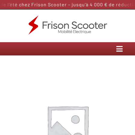
Passer
 l’été chez Frison Scooter – jusqu’à 4 000 € de réduction
au
contenu