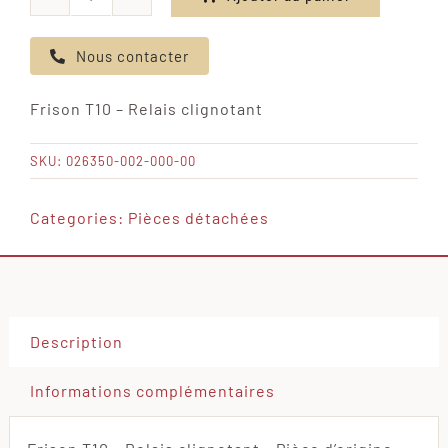
quantité
de
Nous contacter
Frison
T10
Frison T10 – Relais clignotant
-
Relais
SKU:
026350-002-000-00
clignotant
Categories:
Pièces détachées
Description
Informations complémentaires