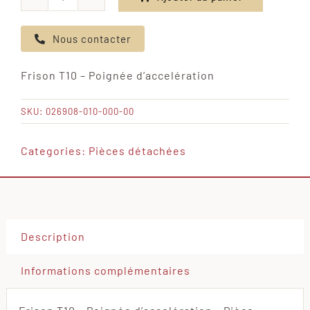
quantité
de
Nous contacter
Frison
T10
Frison T10 – Poignée d’accelération
-
Poignée
SKU:
026908-010-000-00
d'accelération
Categories:
Pièces détachées
Description
Informations complémentaires