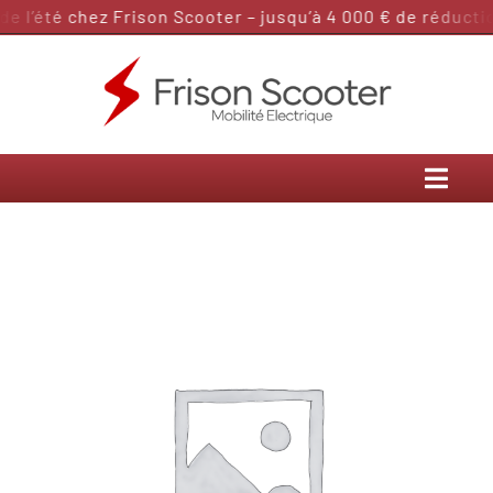
Passer
 l’été chez Frison Scooter – jusqu’à 4 000 € de réduction
au
contenu