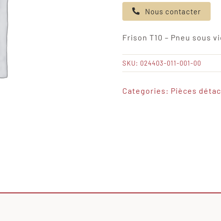
de
Nous contacter
Frison
T10
Frison T10 – Pneu sous vi
-
Pneu
SKU:
024403-011-001-00
sous
vide
Categories:
Pièces déta
-
petit