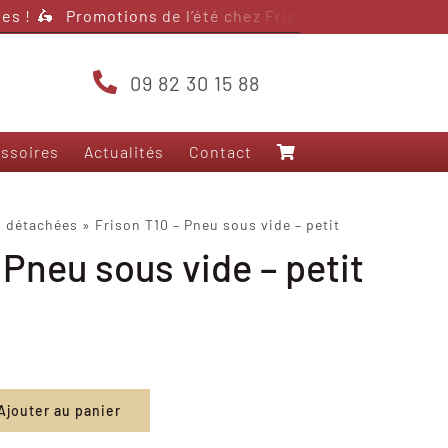
s !
🛵 Promotions de l’été chez Frison Scooter – jusqu’à 
09 82 30 15 88
ssoires
Actualités
Contact
Nos modèles 125
s détachées
»
Frison T10 – Pneu sous vide – petit
 Pneu sous vide – petit
Frison T5000
Frison 3RS+
Frison T10
Frison Pro Cargo
Felo FW-06
Yadea Fierider
Ajouter au panier
Yadea Voltguard
Sarkcyber HC200