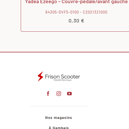
Yadea Ezeego – Couvre-pédale/avant gauche
64305-DVF5-0100 - C2021321000
0,30
€
Nos magasins
À Gambais