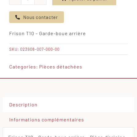
quantité
de
Nous contacter
Frison
T10
Frison T10 – Garde-boue arrière
-
Garde-
SKU:
023908-007-000-00
boue
arrière
Categories:
Pièces détachées
Description
Informations complémentaires