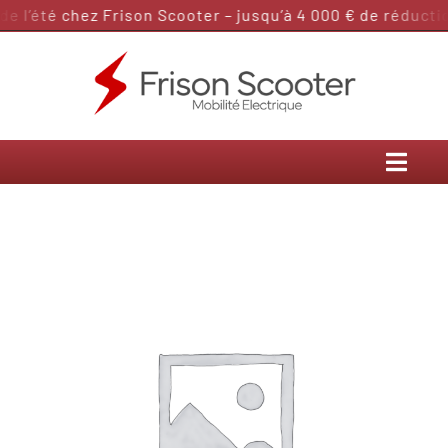
Passer
 l’été chez Frison Scooter – jusqu’à 4 000 € de réduction
au
contenu