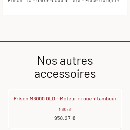
Frison T10 – Garde-boue arrière – Pièce d’origine.
Nos autres
accessoires
Frison M3000 OLD – Moteur + roue + tambour
M6028
958,27
€