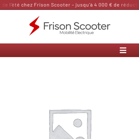
Passer
e l’été chez Frison Scooter – jusqu’à 4 000 € de réductio
au
contenu