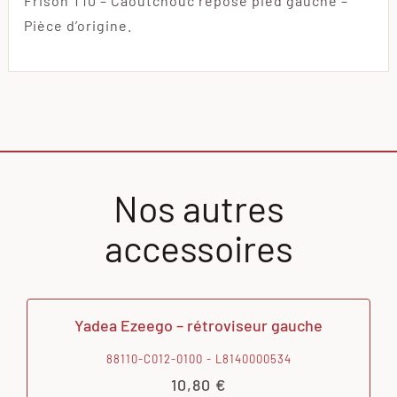
Frison T10 – Caoutchouc repose pied gauche –
Pièce d’origine.
Nos autres
accessoires
Yadea Ezeego – rétroviseur gauche
88110-C012-0100 - L8140000534
10,80
€