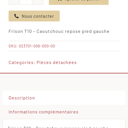
quantité
de
Nous contacter
Frison
T10
Frison T10 – Caoutchouc repose pied gauche
-
Caoutchouc
SKU:
023701-006-000-00
repose
pied
Categories:
Pièces détachées
gauche
Description
Informations complémentaires