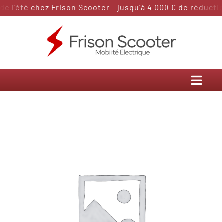
Passer
 l’été chez Frison Scooter – jusqu’à 4 000 € de réduction
au
contenu