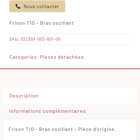
Nous contacter
Frison
T10
Frison T10 – Bras oscillant
-
Bras
SKU:
022303-003-001-00
oscillant
Categories:
Pièces détachées
Description
Informations complémentaires
Frison T10 – Bras oscillant – Pièce d’origine.