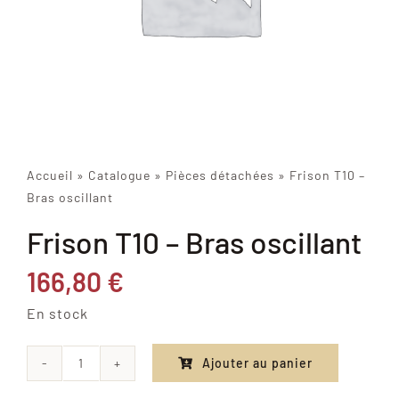
Accueil
»
Catalogue
»
Pièces détachées
»
Frison T10 –
Bras oscillant
Frison T10 – Bras oscillant
166,80
€
En stock
Ajouter au panier
quantité
de