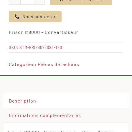
quantité
de
Nous contacter
Frison
M8000
Frison M8000 – Convertisseur
-
Convertisseur
SKU:
STM-FRI26072023-120
Categories:
Pièces détachées
Description
Informations complémentaires