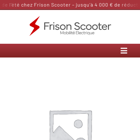
Passer
e l’été chez Frison Scooter – jusqu’à 4 000 € de réductio
au
contenu