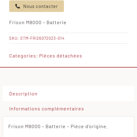
Nous contacter
Frison
M8000
Frison M8000 – Batterie
-
Batterie
SKU:
STM-FRI26072023-014
Categories:
Pièces détachées
Description
Informations complémentaires
Frison M8000 – Batterie – Pièce d’origine.