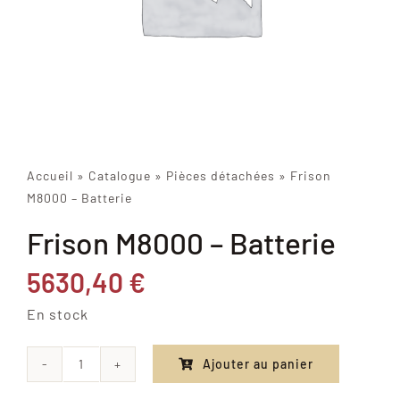
Accueil
»
Catalogue
»
Pièces détachées
»
Frison
M8000 – Batterie
Frison M8000 – Batterie
5630,40
€
En stock
Ajouter au panier
quantité
de