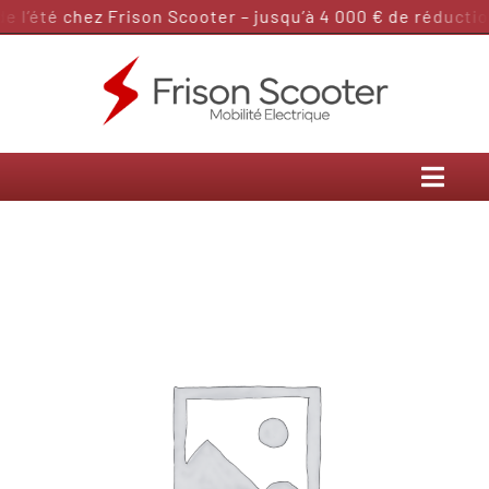
Passer
l’été chez Frison Scooter – jusqu’à 4 000 € de réduction
au
contenu