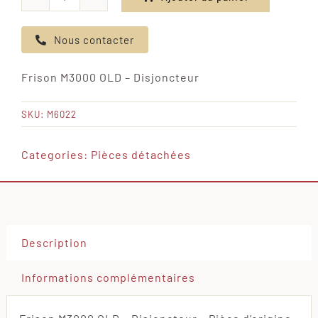
quantité
de
Nous contacter
Frison
M3000
Frison M3000 OLD – Disjoncteur
OLD
-
SKU:
M6022
Disjoncteur
Categories:
Pièces détachées
Description
Informations complémentaires