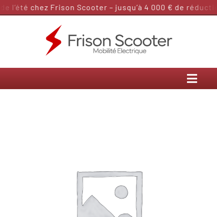
Passer
 l’été chez Frison Scooter – jusqu’à 4 000 € de réduction
au
contenu