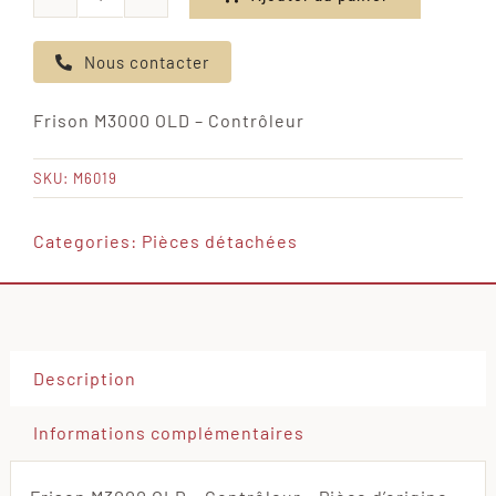
quantité
de
Nous contacter
Frison
M3000
Frison M3000 OLD – Contrôleur
OLD
-
SKU:
M6019
Contrôleur
Categories:
Pièces détachées
Description
Informations complémentaires