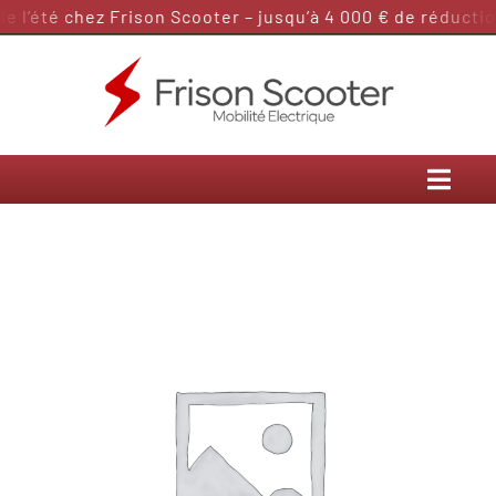
Passer
 l’été chez Frison Scooter – jusqu’à 4 000 € de réduction
au
contenu