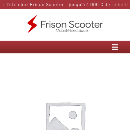
Passer
 l’été chez Frison Scooter – jusqu’à 4 000 € de réduction
au
contenu