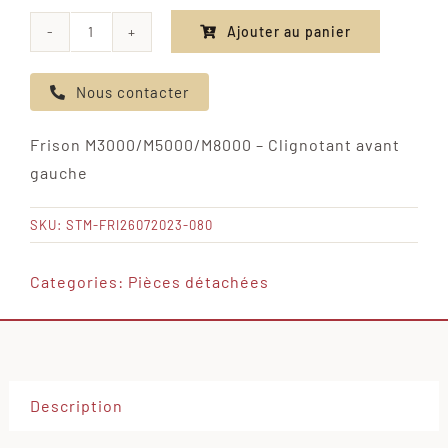
Ajouter au panier
quantité
de
Nous contacter
Frison
M3000/M5000/M8000
Frison M3000/M5000/M8000 – Clignotant avant
-
gauche
Clignotant
avant
SKU:
STM-FRI26072023-080
gauche
Categories:
Pièces détachées
Description