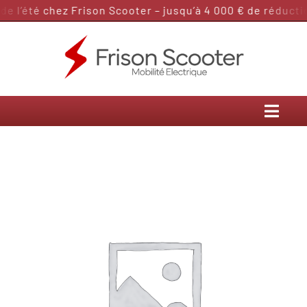
Passer
 l’été chez Frison Scooter – jusqu’à 4 000 € de réductio
au
contenu