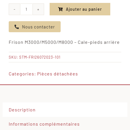
Ajouter au panier
quantité
de
Nous contacter
Frison
M3000/M5000/M8000
Frison M3000/M5000/M8000 – Cale-pieds arrière
-
Cale-
SKU:
STM-FRI26072023-101
pieds
arrière
Categories:
Pièces détachées
Description
Informations complémentaires