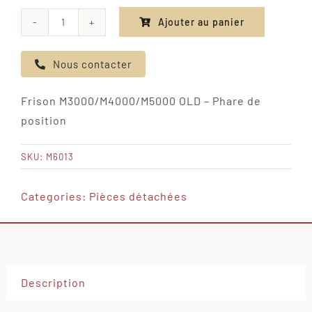
Ajouter au panier
quantité
de
Nous contacter
Frison
M3000/M4000/M5000
Frison M3000/M4000/M5000 OLD – Phare de
OLD
position
-
Phare
SKU:
M6013
de
position
Categories:
Pièces détachées
Description