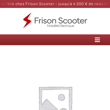
Passer
 l’été chez Frison Scooter – jusqu’à 4 000 € de réduction
au
contenu