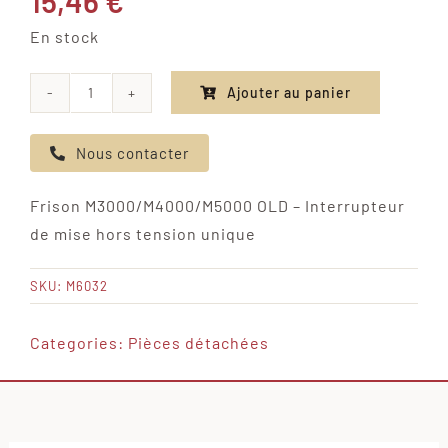
15,46
€
En stock
Ajouter au panier
quantité
de
Nous contacter
Frison
M3000/M4000/M5000
Frison M3000/M4000/M5000 OLD – Interrupteur
OLD
de mise hors tension unique
-
Interrupteur
SKU:
M6032
de
mise
Categories:
Pièces détachées
hors
tension
unique