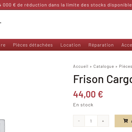
000 € de réduction dans la limite des stocks disponibles
ure
Pièces détachées
Location
Réparation
Acce
Nos modèles 50 et sans permis
Accueil
»
Catalogue
»
Pièce
Frison Carg
Frison T3000
Frison 3R
Frison Cargo
44,00
€
Felo M1
En stock
Yadea Ezeego
Yadea S-Like
Yadea C-Umi
quantité