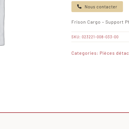
de
Nous contacter
Frison
Cargo
Frison Cargo – Support P
-
Support
SKU:
023221-008-033-00
Phare
Categories:
Pièces déta