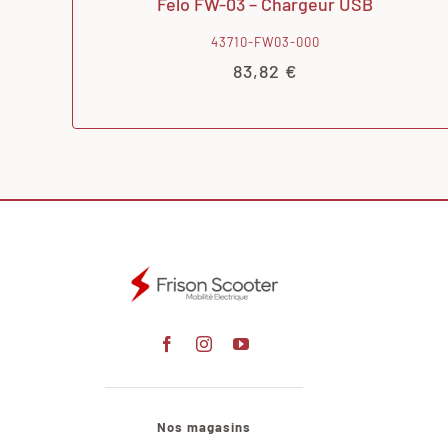
Felo FW-03 – Chargeur USB
43710-FW03-000
83,82
€
Nos magasins