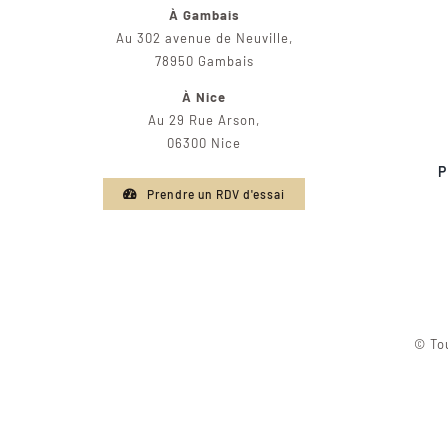
À Gambais
Au 302 avenue de Neuville,
78950 Gambais
À Nice
Au 29 Rue Arson,
06300 Nice
P
Prendre un RDV d'essai
© Tou