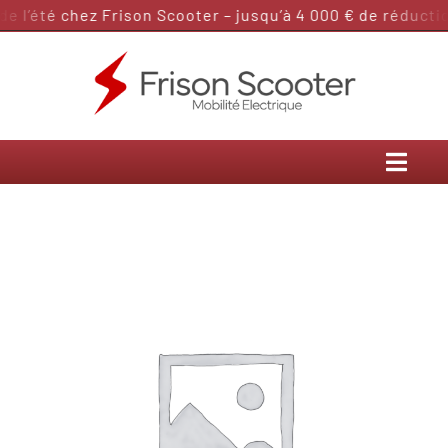
Passer
 l’été chez Frison Scooter – jusqu’à 4 000 € de réduction
au
contenu