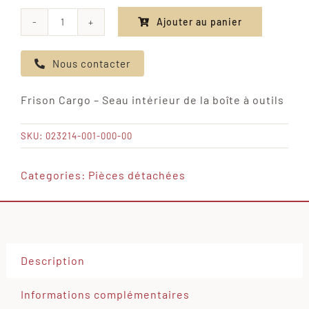
Ajouter au panier
quantité
de
Nous contacter
Frison
Cargo
Frison Cargo – Seau intérieur de la boîte à outils
-
Seau
SKU:
023214-001-000-00
intérieur
de
Categories:
Pièces détachées
la
boîte
à
outils
Description
Informations complémentaires