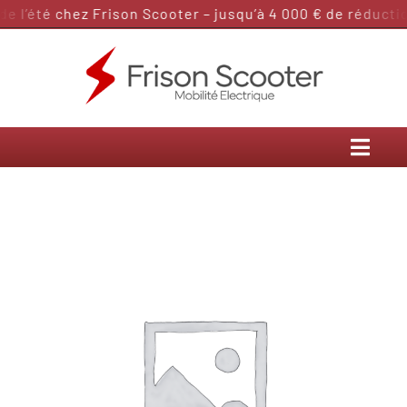
Passer
 l’été chez Frison Scooter – jusqu’à 4 000 € de réduction
au
contenu