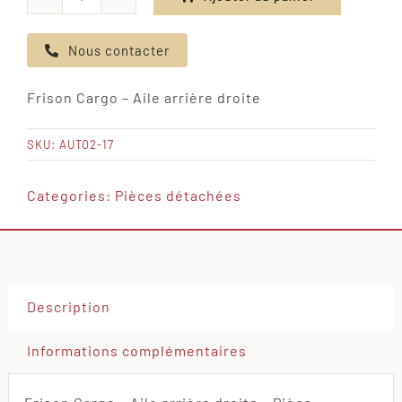
quantité
de
Nous contacter
Frison
Cargo
Frison Cargo – Aile arrière droite
-
Aile
SKU:
AUTO2-17
arrière
droite
Categories:
Pièces détachées
Description
Informations complémentaires