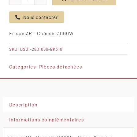
quantité
de
Nous contacter
Frison
3R
Frison 3R – Châssis 3000W
-
Châssis
SKU:
DS01-2801000-BK310
3000W
Categories:
Pièces détachées
Description
Informations complémentaires