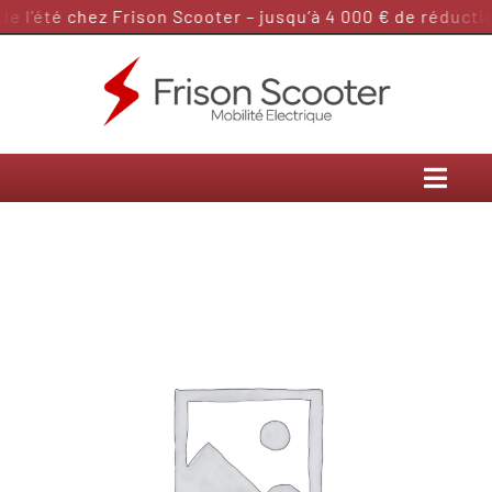
Passer
 l’été chez Frison Scooter – jusqu’à 4 000 € de réduction
au
contenu