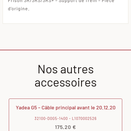
Frison 3R/3RS/3RS+ – Support de frein – Pièce
d’origine.
Nos autres
accessoires
Yadea G5 – Câble principal avant le 20.12.20
32100-D0G5-1400 - L1070002526
175,20
€