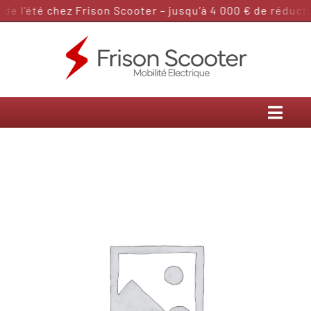
Passer
e l’été chez Frison Scooter – jusqu’à 4 000 € de réductio
au
contenu