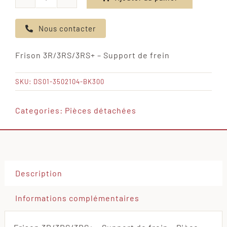
quantité
de
Nous contacter
Frison
3R/3RS/3RS+
Frison 3R/3RS/3RS+ – Support de frein
-
Support
SKU:
DS01-3502104-BK300
de
frein
Categories:
Pièces détachées
Description
Informations complémentaires